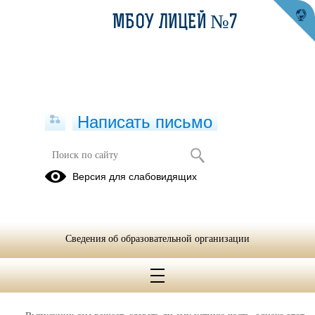
МБОУ ЛИЦЕЙ №7
Написать письмо
ЕГЭ по иностранному языку (устная
Версия для слабовидящих
часть)
01.09.2021
С 2015 года вводится в штатный режим раздел «Говорение» в
Сведения об образовательной организации
едином государственном экзамене по иностранным языкам (устная
часть).