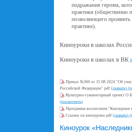
подражания героям, кото
практики (общественно п
позволяющего проявить 
практике).
Киноуроки в школах Росси
Киноуроки в школах в ВК
h
Приказ №360 от 31.08.2024 ''Об уча
Российской Федерации''.pdf
(скачать)
(п
Культурно-гуманитарный проект О
(посмотреть)
Программа воспитания ''Киноуроки в
Ссылки на киноуроки.pdf
(скачать)
(
Киноурок «Наследник