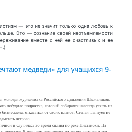
иотизм — это не значит только одна любовь к
больше. Это — сознание своей неотъемлемости
ереживание вместе с ней ее счастливых и ее
Н.)
ечтают медведи» для учащихся 9-
ва, молодая журналистка Российского Движения Школьников,
 что побудило подростка, который собирался навсегда уехать из
 бизнесмена, отказаться от своих планов. Степан Таппуев не
одметать острова.
тичной и случилась во время сплава по реке Пистайоки. На
 и порвался. В лесу они наткнулись на домик лесника и его