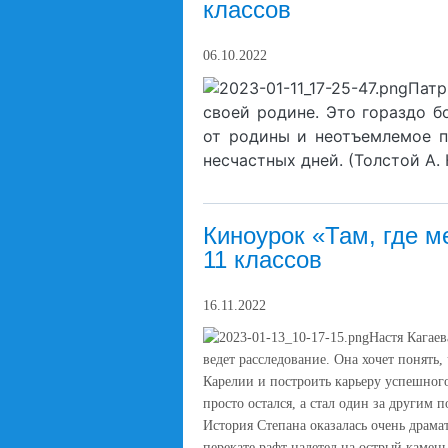
классов
06.10.2022
Патр
своей родине. Это гораздо 
от родины и неотъемлемое п
несчастных дней. (Толстой А. 
Киноурок «Там, где м
11 классов
16.11.2022
Настя Кагае
ведет расследование. Она хочет понять,
Карелии и построить карьеру успешного
просто остался, а стал один за другим п
История Степана оказалась очень драма
перекате рафт налетел на острый камень