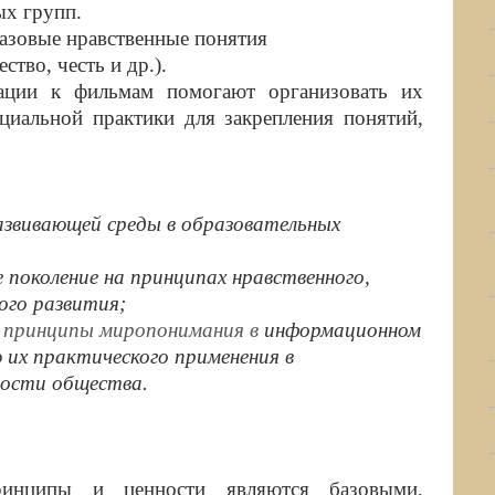
ых групп.
азовые нравственные понятия
ство, честь и др.).
ации к фильмам помогают организовать их
циальной практики для закрепления понятий,
азвивающей среды в
образовательных
поколение на принципах
нравственного,
ого
развития;
 принципы миропонимания в
информационном
ю их
практического применения в
ости общества.
ринципы и ценности являются базовыми,