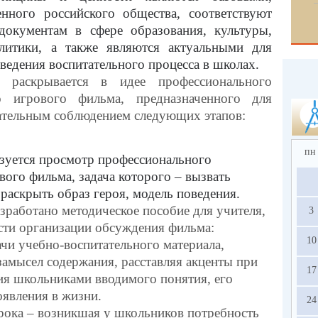
нного российского общества, соответствуют
документам в сфере образования, культуры,
литики, а также являются актуальными для
ведения воспитательного процесса в школах.
) раскрывается в идее профессионального
го игрового фильма, предназначенного для
зательным соблюдением следующих этапов:
пн
зуется просмотр профессионального
ого фильма, задача которого – вызвать
раскрыть образ героя, модель поведения.
работано методическое пособие для учителя,
3
ти организации обсуждения фильма:
10
ачи учебно-воспитательного материала,
замысел содержания, расставляя акценты при
17
я школьниками вводимого понятия, его
оявления в жизни.
24
рока – возникшая у школьников потребность