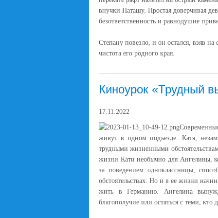
внучки Наташу. Простая доверчивая дев
безответственность и равнодушие приве
Степану повезло, и он остался, взяв на
чистота его родного края.
Киноурок «Трудный в
17.11.2022
Современные
живут в одном подъезде. Катя, незам
трудными жизненными обстоятельствами
жизни Кати необычно для Ангелины, ко
за поведением одноклассницы, спосо
обстоятельствах. Но и в ее жизни начи
жить в Германию. Ангелина вынужд
благополучие или остаться с теми, кто д