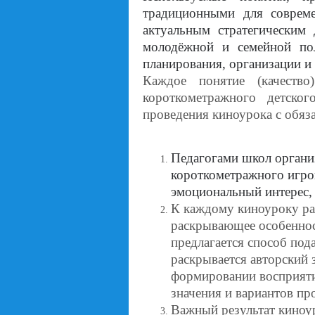
традиционными для совреме
актуальным стратегическим 
молодёжной и семейной по
планирования, организации и
Каждое понятие (качество
короткометражного детско
проведения киноурока с обя
Педагогами школ органи
короткометражного игров
эмоциональный интерес, 
К каждому киноуроку раз
раскрывающее особеннос
предлагается способ под
раскрывается авторский 
формировании восприяти
значения и вариантов пр
Важный результат киноу