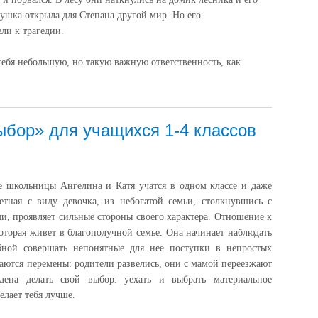
ушка открыла для Степана другой мир. Но его
ли к трагедии.
 себя небольшую, но такую важную ответственность, как
ыбор» для учащихся 1-4 классов
 школьницы Ангелина и Катя учатся в одном классе и даже
етная с виду девочка, из небогатой семьи, столкнувшись с
, проявляет сильные стороны своего характера. Отношение к
торая живет в благополучной семье. Она начинает наблюдать
бной совершать непонятные для нее поступки в непростых
наются перемены: родители развелись, они с мамой переезжают
ена делать свой выбор: уехать и выбрать материальное
елает тебя лучше.